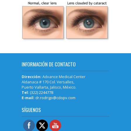
INFORMACIÓN DE CONTACTO
Dirección:
Advance Medical Center
Aldanaca # 170 Col. Versalles,
Puerto Vallarta, Jalisco, México.
Tel:
(322) 2244778
E-mail:
dr.rodrigo@cdopv.com
SÍGUENOS